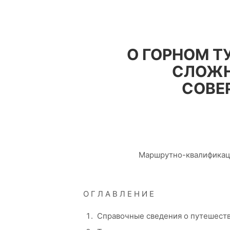
О ГОРНОМ Т
СЛОЖН
СОВЕР
Маршрутно-квалификаци
О Г Л А В Л Е Н И Е
Справочные сведения о путешест