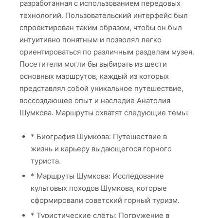
Далее, и до конца статьи – сгенерировано
нейросетью с некоторыми исправлениями.
ПУТЕШЕСТВИЕ ПО
ВИРТУАЛЬНЫМ
ВЕРШИНАМ
Руководствуясь стремлением к инновациям,
команда разработчиков решила воплотить музей
Шумкова в виртуальной реальности, где
посетители могли бы погрузиться в
захватывающий мир горного туризма и наследия
Анатолия Шумкова. Нейросети стали
неотъемлемым инструментом на этом этапе. Им
поручили сгенерировать визуализацию здания