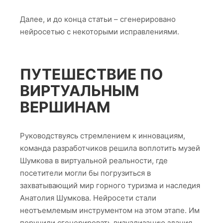
ВИРТУАЛЬНОМ
ПРОСТРАНСТВЕ
Необходимо было развить идею о том, что
визуализация должна быть связана с горами, т.е.
виртуальный музей должен находиться где-то на
фоне горного пейзажа. Дальше шла логическая
цепочка – здание музея должно соответствовать
окружению – на какую геометрическое тело
похожа гора – на пирамиду или конус – здание
музея должно напоминать конус или пирамиду.
Остановились на пирамиде.
ПОМОЩЬ НЕЙРОСЕТЕЙ В
ПРОЕКТИРОВАНИИ МУЗЕЯ