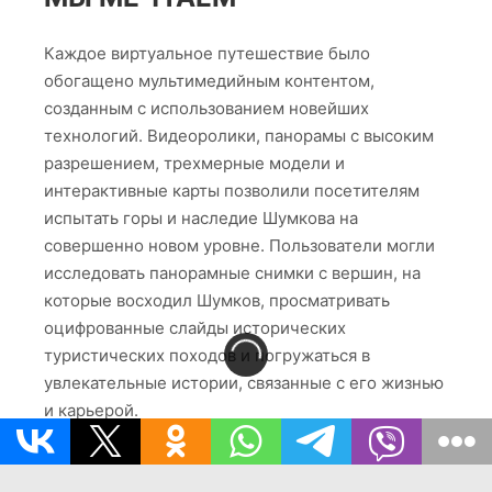
разработанная с использованием передовых
технологий. Пользовательский интерфейс был
спроектирован таким образом, чтобы он был
интуитивно понятным и позволял легко
ориентироваться по различным разделам музея.
Посетители могли бы выбирать из шести
основных маршрутов, каждый из которых
представлял собой уникальное путешествие,
воссоздающее опыт и наследие Анатолия
Шумкова. Маршруты охватят следующие темы:
* Биография Шумкова: Путешествие в
жизнь и карьеру выдающегося горного
туриста.
* Маршруты Шумкова: Исследование
культовых походов Шумкова, которые
сформировали советский горный туризм.
* Туристические слёты: Погружение в