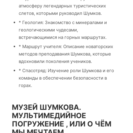
музея, отражающую его уникальную горную
тематику. После многочисленных итераций
нейросети предложили поразительный дизайн:
сверкающую пирамиду, парящую над
живописными горными пейзажами. Пирамида
стала символом музея. Ее грани, устремленные к
небу, олицетворяли восхождение на вершину, а
ее основание, погруженное в землю,
символизировало глубокую связь с историей
горного туризма.
НАВИГАЦИЯ ПО
ЦИФРОВОМУ МУЗЕЮ
Внутри виртуального музея посетителей ждёт
интерактивная навигационная система,