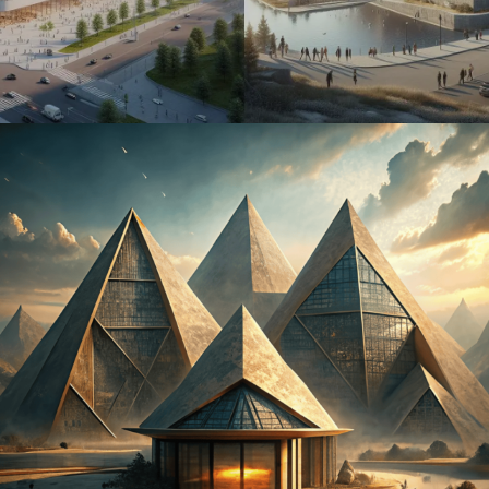
архпроект01
архпроект02
архпроект03
архпроект04
архпроект05
архпроект06
архпроект07
архпроект08