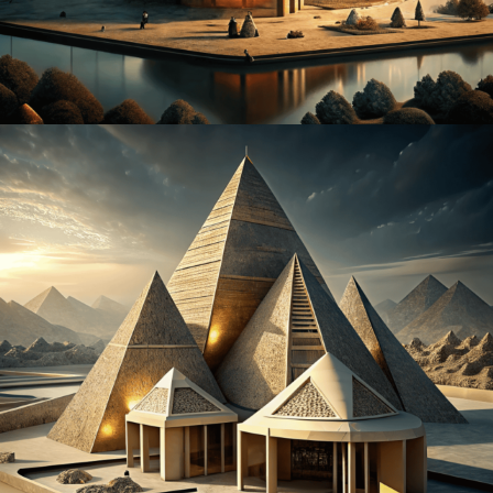
архпроект09
архпроект10
архпроект11
архпроект12
архпроект13
архпроект14
архпроект15
архпроект16
архпроект17
архпроект18
архпроект19