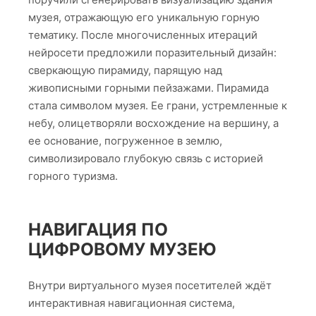
Различным нейросетям было предложено
сгенерировать изображение по запросу или
“промту”(promt):
Архитектурный проект музея горного
туриста с различными модификациями.
Результат можно увидеть в галерее выше.
Стоит понимать, что это только
референсы
или
примеры, от которых можно оттолкнуться, взять
за основу для развития другой идеи, может даже
– совсем противоположной. И конечный
результат будет выглядеть иначе. Одним словом
– творческий процесс…
И нейросети, как инструмент, очень много
времени экономят для разработчика проекта.