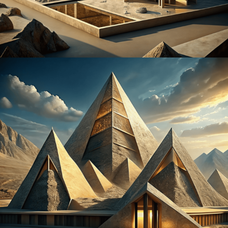
архпроект20
архпроект21
архпроект22
архпроект23
архпроект24
архпроект26
архпроект27
архпроект28
архпроект29