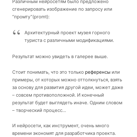
ПЕРВЫЕ ШАГИ
Началась работа по анализу архива и оцифровке
слайдов
Были выделены 6 направлений и тем будущего
музея, по которым созданы основные рубрики:
О Шумкове
Маршруты Шумкова
Туристические слёты
Геология
Маршрут учителя
Спасотряд
ВИЗУАЛИЗАЦИЯ МУЗЕЯ В