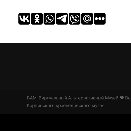
ВАМ-Виртуальный Альтернативный Музей
♥ Во
Карпинского краеведческого музея