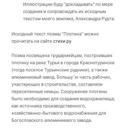
Иллюстрации буду “докладывать” по мере
ПЛОТИНА
создания и сопровождать их исходным
06
текстом моего земляка, Александра Рудта.
Плотина
Исходный текст поэмы “Плотина” можно
07
прочитать на сайте
стихи.ру
ПЛОТИНА
07
Поэма посвящена трудармейцам, построивших
плотину на реке Турья в городе Краснотуринске
(тогда поселок Турьинские рудники), а также
Плотина
08
алюминиевый завод. Большу`ю часть рабочих,
участвующих в строительстве, составляли
ПЛОТИНА
переселенные немцы. Сооружение плотины
08
было необходимо для создания водохранилища,
как источника производственного,
разворот
хозяйственно-бытового водоснабжения для
1
Богословского алюминиевого завода.
РАЗВОРОТ