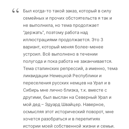
Плотина
03
Был когда-то такой заказ, который в силу
ПЛОТИНА
семейных и прочих обстоятельств я так и
03
не выполнила, но тема продолжает
“держать”, поэтому работа над
иллюстрациями продолжается. Это 3
Плотина
04
вариант, который меняя более-менее
устроил. Всё выполнено в течении
ПЛОТИНА
полугода и пока работа не заканчивается.
04
Тема сталинских репрессий, а именно, тема
ликвидации Немецкой Республики и
Плотина
переселения русских немцев на Урал и в
05
Сибирь мне лично близка, т.к. вместе с
ПЛОТИНА
другими, был выслан на Северный Урал и
05
мой дед – Эдуард Швайцер. Наверное,
осмысляя этот исторический поворот, мне
хочется разобраться и в перепитиях
Плотина
06
истории моей собственной жизни и семьи.