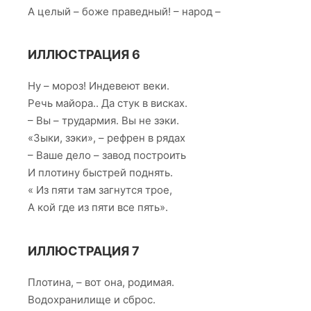
А целый – боже праведный! – народ –
ИЛЛЮСТРАЦИЯ 6
Ну – мороз! Индевеют веки.
Речь майора.. Да стук в висках.
– Вы – трудармия. Вы не зэки.
«Зыки, зэки», – рефрен в рядах
– Ваше дело – завод построить
И плотину быстрей поднять.
« Из пяти там загнутся трое,
А кой где из пяти все пять».
ИЛЛЮСТРАЦИЯ 7
Плотина, – вот она, родимая.
Водохранилище и сброс.