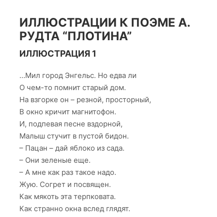
1
ИЛЛЮСТРАЦИИ К ПОЭМЕ А.
РУДТА “ПЛОТИНА”
разворот
2
ИЛЛЮСТРАЦИЯ 1
РАЗВОРОТ
2
…Мил город Энгельс. Но едва ли
О чем-то помнит старый дом.
На взгорке он – резной, просторный,
В окно кричит магнитофон.
И, подпевая песне вздорной,
Малыш стучит в пустой бидон.
– Пацан – дай яблоко из сада.
– Они зеленые еще.
– А мне как раз такое надо.
Жую. Согрет и посвящен.
Как мякоть эта терпковата.
Как странно окна вслед глядят.