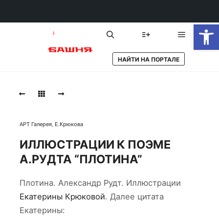
От
Главное 
Найти
Больше информации
НАЙТИ НА ПОРТАЛЕ
Плотина
01
ПЛОТИНА
01
АРТ Галерея
,
Е.Крюкова
ИЛЛЮСТРАЦИИ К ПОЭМЕ
Плотина
А.РУДТА “ПЛОТИНА”
02
ПЛОТИНА
Плотина. Александр Рудт. Иллюстрации
02
Екатерины Крюковой
. Далее цитата
Екатерины: